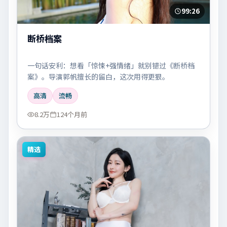
99:26
断桥档案
一句话安利：想看「惊悚+强情绪」就别错过《断桥档
案》。导演郭帆擅长的留白，这次用得更狠。
高清
流畅
8.2万
124个月前
精选