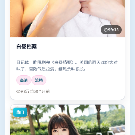
99:38
白昼档案
日记体｜昨晚刷完《白昼档案》。英国的雨天戏份太对
味了，冒险气质拉满，结尾余味很长。
高清
流畅
9.8万
59个月前
热门