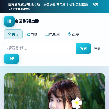
高清影视资源在线点播｜免费追剧看电影｜长期流畅播放｜清爽
无打扰观影体验
高清影视点播
首页
电影
电视剧
动漫
搜索
登录
注册