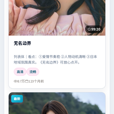
99:20
无名边界
列表体｜看点：①爱情节奏稳 ②人物动机清晰 ③日本
地域氛围真实。《无名边界》可放心点开。
高清
流畅
8.7万
123个月前
最新