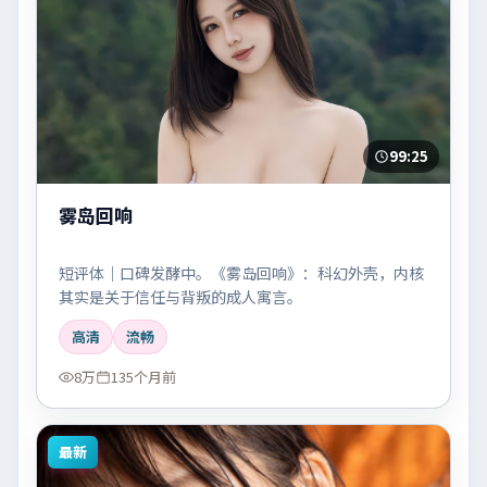
99:25
雾岛回响
短评体｜口碑发酵中。《雾岛回响》：科幻外壳，内核
其实是关于信任与背叛的成人寓言。
高清
流畅
8万
135个月前
最新