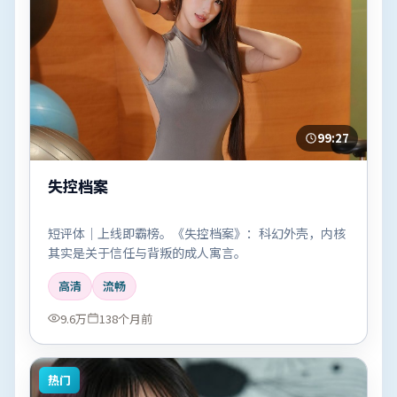
99:27
失控档案
短评体｜上线即霸榜。《失控档案》：科幻外壳，内核
其实是关于信任与背叛的成人寓言。
高清
流畅
9.6万
138个月前
热门