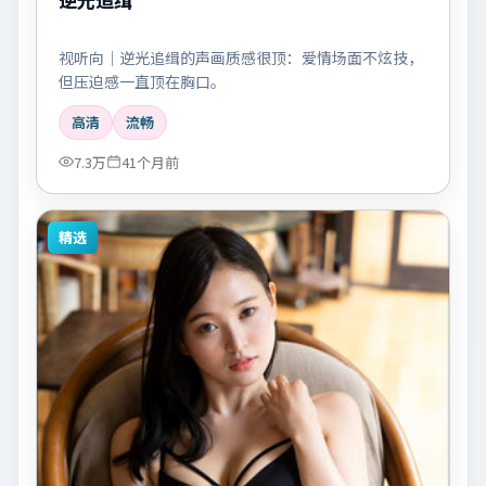
视听向｜逆光追缉的声画质感很顶：爱情场面不炫技，
但压迫感一直顶在胸口。
高清
流畅
7.3万
41个月前
精选