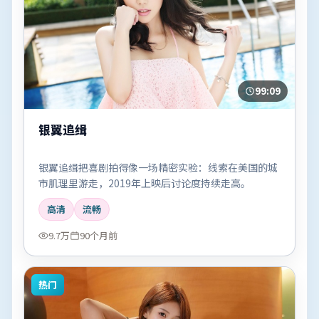
99:09
银翼追缉
银翼追缉把喜剧拍得像一场精密实验：线索在美国的城
市肌理里游走，2019年上映后讨论度持续走高。
高清
流畅
9.7万
90个月前
热门