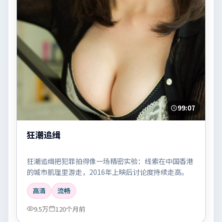
99:07
狂潮追缉
狂潮追缉把犯罪拍得像一场精密实验：线索在中国香港
的城市肌理里游走，2016年上映后讨论度持续走高。
高清
流畅
9.5万
120个月前