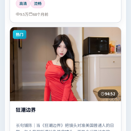
高清
流畅
9.5万
68个月前
热门
94:52
狂潮边界
长句铺陈｜当《狂潮边界》把镜头对准美国普通人的日