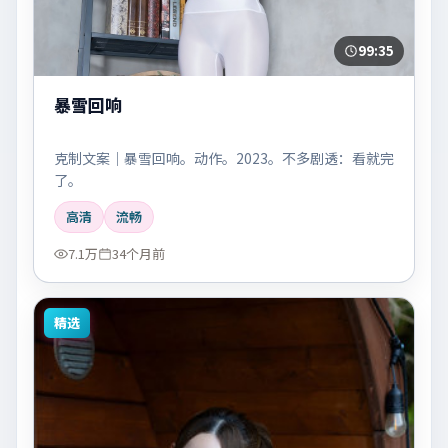
99:35
暴雪回响
克制文案｜暴雪回响。动作。2023。不多剧透：看就完
了。
高清
流畅
7.1万
34个月前
精选