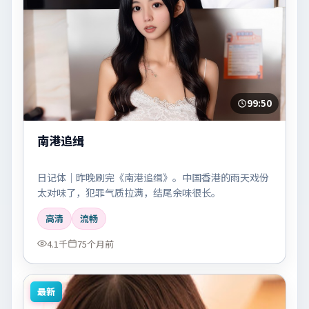
99:50
南港追缉
日记体｜昨晚刷完《南港追缉》。中国香港的雨天戏份
太对味了，犯罪气质拉满，结尾余味很长。
高清
流畅
4.1千
75个月前
最新