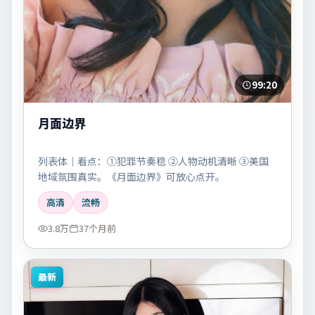
99:20
月面边界
列表体｜看点：①犯罪节奏稳 ②人物动机清晰 ③美国
地域氛围真实。《月面边界》可放心点开。
高清
流畅
3.8万
37个月前
最新