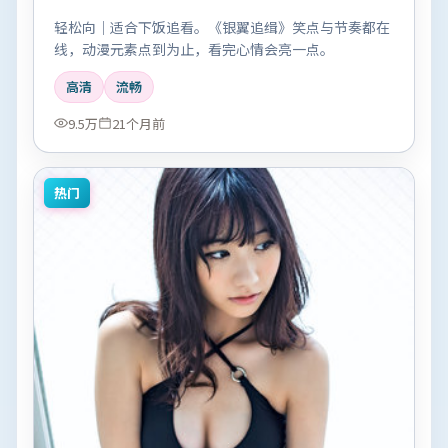
轻松向｜适合下饭追看。《银翼追缉》笑点与节奏都在
线，动漫元素点到为止，看完心情会亮一点。
高清
流畅
9.5万
21个月前
热门