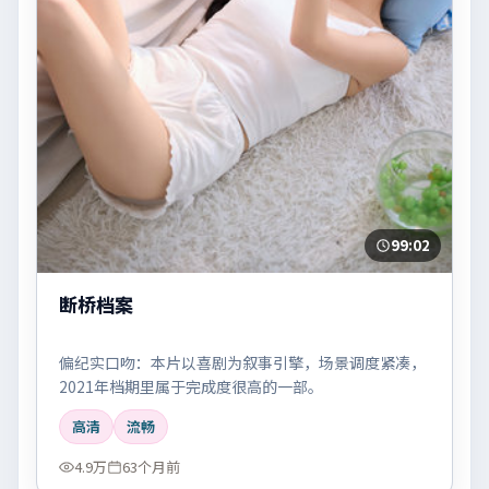
99:02
断桥档案
偏纪实口吻：本片以喜剧为叙事引擎，场景调度紧凑，
2021年档期里属于完成度很高的一部。
高清
流畅
4.9万
63个月前