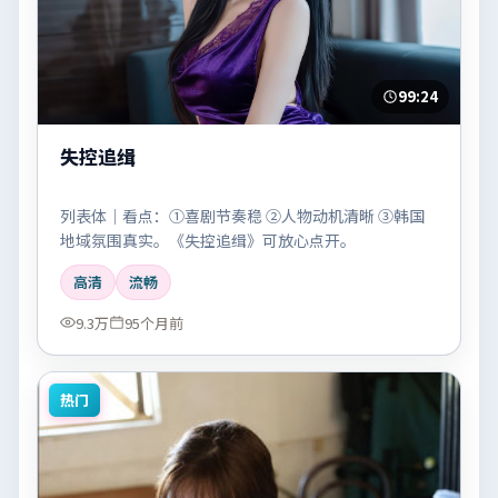
99:24
失控追缉
列表体｜看点：①喜剧节奏稳 ②人物动机清晰 ③韩国
地域氛围真实。《失控追缉》可放心点开。
高清
流畅
9.3万
95个月前
热门