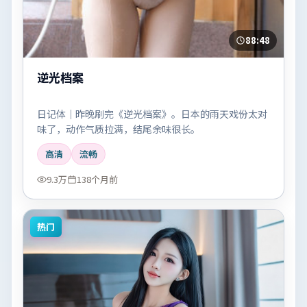
88:48
逆光档案
日记体｜昨晚刷完《逆光档案》。日本的雨天戏份太对
味了，动作气质拉满，结尾余味很长。
高清
流畅
9.3万
138个月前
热门