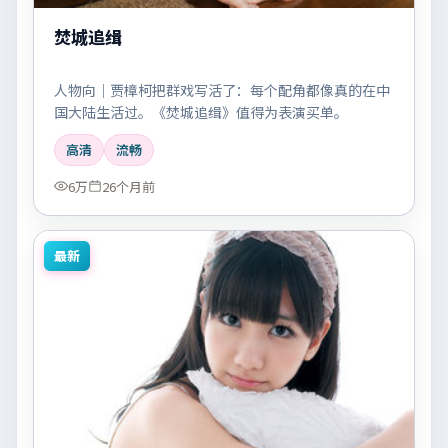
焚城追缉
人物向｜贾樟柯把群戏写活了：每个配角都像真的在中
国大陆生活过。《焚城追缉》值得为表演买单。
高清
流畅
6万
26个月前
最新