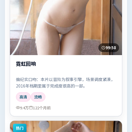
99:58
霓虹回响
偏纪实口吻：本片以冒险为叙事引擎，场景调度紧凑，
2016年档期里属于完成度很高的一部。
高清
流畅
9.4万
122个月前
热门