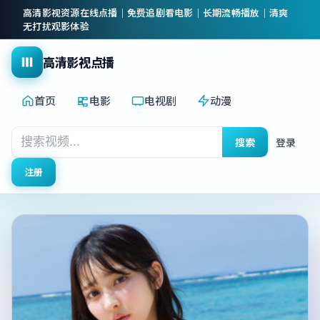
高清影视资源在线点播｜免费追剧看电影｜长期流畅播放｜清爽
无打扰观影体验
高清影视点播
首页
电影
电视剧
动漫
搜索
登录
注册