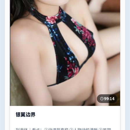
99:14
银翼边界
列表体｜看点：①动漫节奏稳 ②人物动机清晰 ③英国