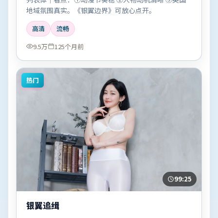
地域氛围真实。《银翼边界》可放心点开。
高清
流畅
9.5万
125个月前
热门
99:25
银翼追缉